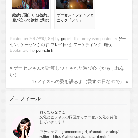
絶妙に面白くて絶妙に
ゲーセン・フォトジェ
腹が立って絶妙に和む
ニック「／＼」
笑
Posted on
2017年6月8日
by
gcgirl
. This entry was posted in
ゲー
セン
,
ゲーセンさんぽ
,
プレイ日記
,
マーケティング
,
施設
.
Bookmark the
permalink
.
«
ゲーセンさんが計算しつくされた遊び心（かもしれな
い）
17アイスへの愛を語るよ（愛すの日なので）
»
プロフィール
おくむらなつこ
文化とビジネスの両面からゲーセン文化を発信
していきます！
アケシェア
gamecentergirl.jp/arcade-sharing/
twitter
https://twitter.com/gamecentergirl/