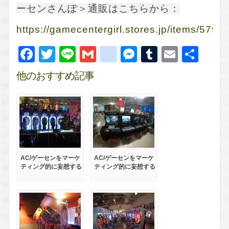
ーセンさんぽ＞通販はこちらから：
https://gamecentergirl.stores.jp/items/5
Facebook
Twitter
Line
Gmail
google_bookm
Messenger
Tumblr
Email
共
有
他のおすすめ記事
AC/ゲーセンをマーケ
AC/ゲーセンをマーケ
ティング的に妄想する
ティング的に妄想する
（4）～ゲーセンの競
(5)～ゲーセンを発信
合～
していくには～