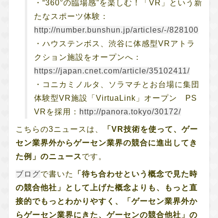
・“360°の臨場感”を楽しむ！「VR」という新
たなスポーツ体験：
http://number.bunshun.jp/articles/-/828100
・ハウステンボス、渋谷に体感型VRアトラ
クション施設をオープンへ：
https://japan.cnet.com/article/35102411/
・コニカミノルタ、ソラマチとお台場に集団
体験型VR施設「VirtuaLink」オープン PS
VRを採用：
http://panora.tokyo/30172/
こちらの3ニュースは、
「VR技術を使って、ゲー
セン業界外からゲーセン業界の競合に進出してき
た例」のニュース
です。
ブログ
で書いた
「待ち合わせという概念で見た時
の競合他社」として上げた概念よりも、もっと直
接的でもっとわかりやすく、「ゲーセン業界外か
らゲーセン業界にきた、ゲーセンの競合他社」の