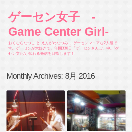
ゲーセン女子 -
Game Center Girl-
おくむらなつこ と えんがわなつみ 、ゲーセンマニアな2人組で
す。ゲーセンが大好きで、年間330日「ゲーセンさんぽ」中。“ゲー
セン文化”が伝わる発信を目指します！
Monthly Archives:
8月 2016