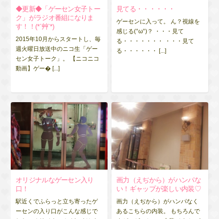
◆更新◆「ゲーセン女子トー
見てる・・・・・・
ク」がラジオ番組になりま
ゲーセンに入って。 ん？視線を
す！！(*´艸`*)
感じる(°ω°)？ ・・・見て
2015年10月からスタートし、毎
る・・・・・・・ ・・・見て
週火曜日放送中のニコ生「ゲー
る・・・・・・ [...]
セン女子トーク」。 【ニコニコ
動画】ゲー� [...]
オリジナルなゲーセン入り
画力（えぢから）がハンパな
口！
い！ギャップが楽しい内装♡
駅近くでふらっと立ち寄ったゲ
画力（えぢから）がハンパなく
ーセンの入り口がこんな感じで
あるこちらの内装。 もちろんで