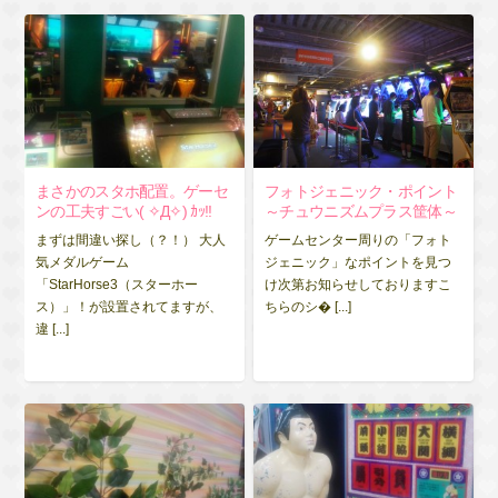
まさかのスタホ配置。ゲーセ
フォトジェニック・ポイント
ンの工夫すごい( ✧Д✧) ｶｯ!!
～チュウニズムプラス筐体～
まずは間違い探し（？！） 大人
ゲームセンター周りの「フォト
気メダルゲーム
ジェニック」なポイントを見つ
「StarHorse3（スターホー
け次第お知らせしておりますこ
ス）」！が設置されてますが、
ちらのシ� [...]
違 [...]