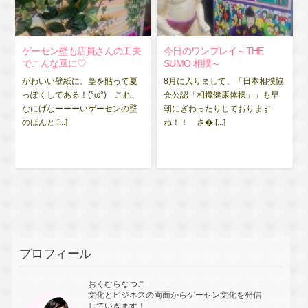
ゲーセン壁も店員さんの工夫
今日のワンプレイ～THE
でこんな風に♡
SUMO 相撲～
かわいい壁紙に、蔓を貼って夏
8月に入りまして、「日本相撲協
っぽくしてある！(°ω°) これ、
会公認「相撲健康体操」」も早
なにげなーーーいゲーセンの壁
朝にぎわったりしております
のほんと [...]
ね！！ さ� [...]
プロフィール
おくむらなつこ
文化とビジネスの両面からゲーセン文化を発信
していきます！