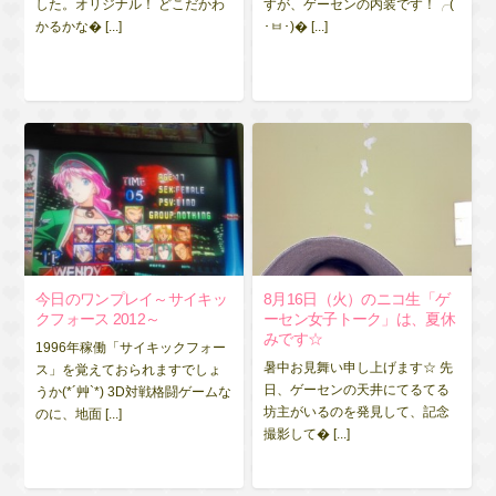
した。オリジナル！ どこだかわ
すが、ゲーセンの内装です！╭(
かるかな� [...]
･ㅂ･)� [...]
今日のワンプレイ～サイキッ
8月16日（火）のニコ生「ゲ
クフォース 2012～
ーセン女子トーク」は、夏休
みです☆
1996年稼働「サイキックフォー
暑中お見舞い申し上げます☆ 先
ス」を覚えておられますでしょ
日、ゲーセンの天井にてるてる
うか(*´艸`*) 3D対戦格闘ゲームな
坊主がいるのを発見して、記念
のに、地面 [...]
撮影して� [...]