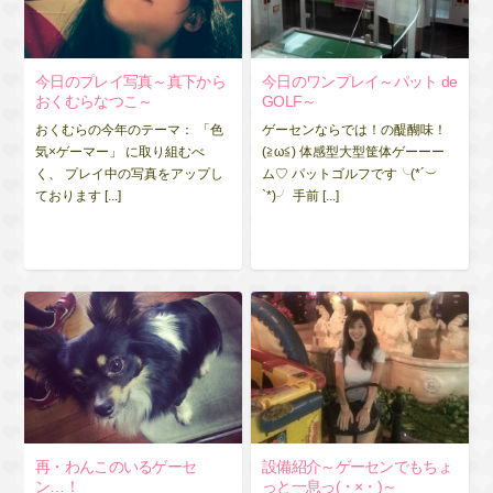
今日のプレイ写真～真下から
今日のワンプレイ～パット de
おくむらなつこ～
GOLF～
おくむらの今年のテーマ： 「色
ゲーセンならでは！の醍醐味！
気×ゲーマー」 に取り組むべ
(≧ω≦) 体感型大型筐体ゲーーー
く、 プレイ中の写真をアップし
ム♡ パットゴルフです╰(*´︶
ております [...]
`*)╯ 手前 [...]
再・わんこのいるゲーセ
設備紹介～ゲーセンでもちょ
ン…！
っと一息っ(・×・)～