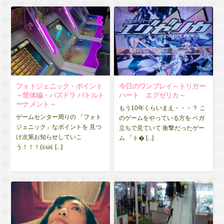
フォトジェニック・ポイント
今日のワンプレイ～トリガー
～筐体編・パズドラ バトルト
ハート エグゼリカ～
ーナメント～
もう10年くらいまえ・・・？ こ
ゲームセンター周りの 「フォト
のゲームをやっている方を ベガ
ジェニック」なポイントを 見つ
立ちで見ていて 衝撃だったゲー
け次第お知らせしていこ
ム 「ト� [...]
う！！！(≧ω≦ [...]