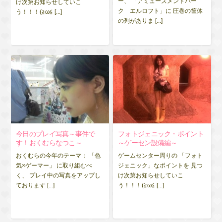
ー、 「アミューズメントパー
け次第お知らせしていこ
ク エルロフト」に 圧巻の筐体
う！！！(≧ω≦ [...]
の列がありま [...]
今日のプレイ写真～事件で
フォトジェニック・ポイント
す！おくむらなつこ～
～ゲーセン設備編～
おくむらの今年のテーマ： 「色
ゲームセンター周りの 「フォト
気×ゲーマー」 に取り組むべ
ジェニック」なポイントを 見つ
く、 プレイ中の写真をアップし
け次第お知らせしていこ
ております [...]
う！！！(≧ω≦ [...]