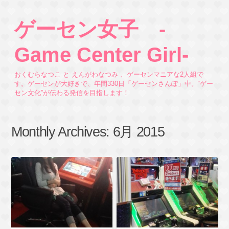
ゲーセン女子 -
Game Center Girl-
おくむらなつこ と えんがわなつみ 、ゲーセンマニアな2人組で
す。ゲーセンが大好きで、年間330日「ゲーセンさんぽ」中。“ゲー
セン文化”が伝わる発信を目指します！
Monthly Archives:
6月 2015