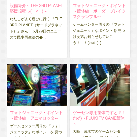
設備紹介～THE 3RD PLANET
フォトジェニック・ポイント
応援投稿っ(・×・)～
～筐体編・ボーダーブレイク
スクランブル～
わたしがよく遊びに行く 「THE
ゲームセンター周りの 「フォト
3RD PLANET（サードプラネッ
ジェニック」なポイントを 見つ
ト）」さん！ 6月29日のニュー
け次第お知らせしていこ
スで民事再生法の� [...]
う！！！(≧ω≦ [...]
フォトジェニック・ポイント
ゲーセン専用筐体ですと？！
～筐体編・アニマロッタ～
(°ω°)～FUUKI TV GAME筐体
～
ゲームセンター周りの 「フォト
大阪・茨木市のゲームセンタ
ジェニック」なポイントを 見つ