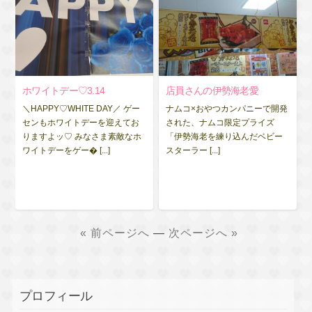
ホワイトデー♡3.14
店員さんの伊勢海老愛
＼HAPPY♡WHITE DAY／ ゲー
ナムコ×おやつカンパニーで開発
センもホワイトデーを迎えてお
された、ナムコ限定プライズ
りますよッ♡ みなさま素敵なホ
「伊勢海老を練り込んだベビー
ワイトデーをゲー� [...]
スターラー [...]
« 前ページへ
—
次ページへ »
プロフィール