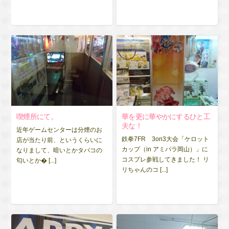
喫煙所にて。
華を更に華やかにするひと工
夫な！
近年ゲームセンターは分煙のお
鉄拳7FR 3on3大会「ケロット
店が当たり前、というくらいに
カップ（in アミパラ岡山）」に
なりまして、暗いとかタバコの
コスプレ参戦してきました！ リ
匂いとか� [...]
リちゃんのコ [...]