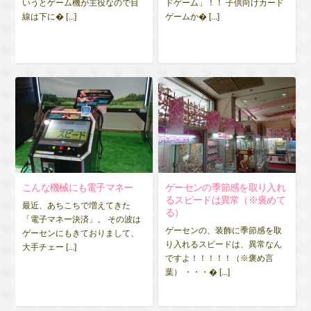
いうとゲーム機が主役なので目
ドゲーム」！！ 子供向けカード
線は下に� [...]
ゲームか� [...]
こんな機械にも電子マネー
ゲーセンの季節感を取り入れ
るスピードは異常（※褒めて
最近、あちこちで増えてきた
る）
「電子マネー決済」。 その波は
ゲーセンの、装飾に季節感を取
ゲーセンにもきておりまして、
り入れるスピードは、異常なん
大手チェー [...]
ですよ！！！！！（※褒め言
葉） ・・・� [...]