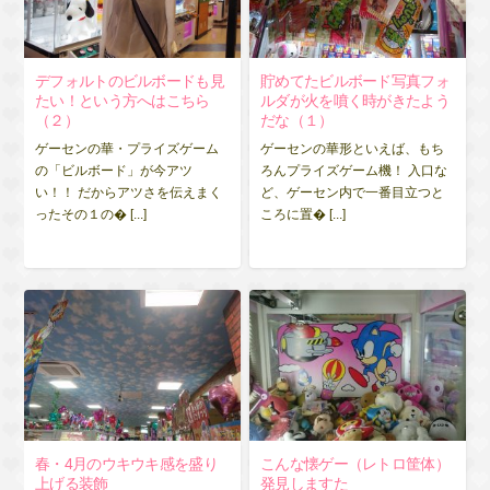
デフォルトのビルボードも見
貯めてたビルボード写真フォ
たい！という方へはこちら
ルダが火を噴く時がきたよう
（２）
だな（１）
ゲーセンの華・プライズゲーム
ゲーセンの華形といえば、もち
の「ビルボード」が今アツ
ろんプライズゲーム機！ 入口な
い！！ だからアツさを伝えまく
ど、ゲーセン内で一番目立つと
ったその１の� [...]
ころに置� [...]
春・4月のウキウキ感を盛り
こんな懐ゲー（レトロ筐体）
上げる装飾
発見しますた