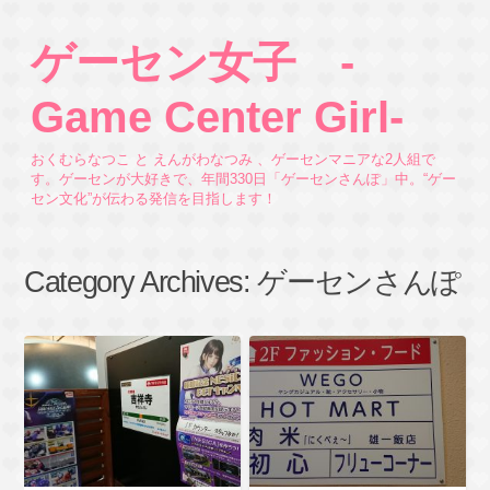
ゲーセン女子 -
Game Center Girl-
おくむらなつこ と えんがわなつみ 、ゲーセンマニアな2人組で
す。ゲーセンが大好きで、年間330日「ゲーセンさんぽ」中。“ゲー
セン文化”が伝わる発信を目指します！
Category Archives:
ゲーセンさんぽ