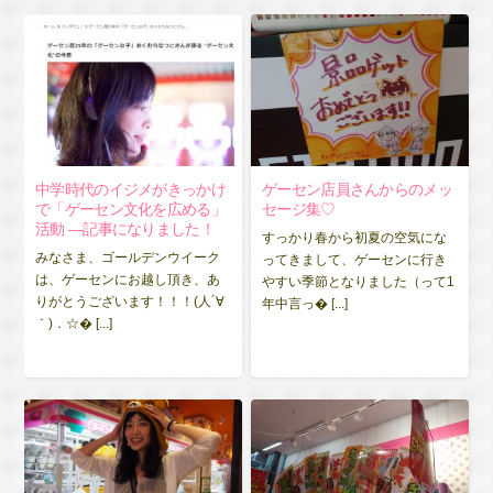
中学時代のイジメがきっかけ
ゲーセン店員さんからのメッ
で「ゲーセン文化を広める」
セージ集♡
活動 —記事になりました！
すっかり春から初夏の空気にな
みなさま、ゴールデンウイーク
ってきまして、ゲーセンに行き
は、ゲーセンにお越し頂き、あ
やすい季節となりました（って1
りがとうございます！！！(人´∀
年中言っ� [...]
｀)．☆� [...]