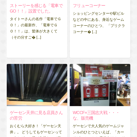
ストーリーを感じる「電車で
フリューコーナー
GO！！」設置でした。
ショッピングセンターや駅ビル
タイトーさんの名作「電車でＧ
などの中にある、身近なゲーム
Ｏ！」の最新作、「電車でＧ
コーナーのひとつ、 「プリクラ
Ｏ！！」は、筐体が大きくて
コーナー� [...]
（その分すご� [...]
ゲーセン天井に見る店員さん
WCCF×三国志大戦・・・
の苦労
な、販売機
おくむら大好き！「ゲーセン天
ゲーセンで大人気のゲームジャ
井」。 どうしてもゲーセンって
ンルのひとつといえば、「カー