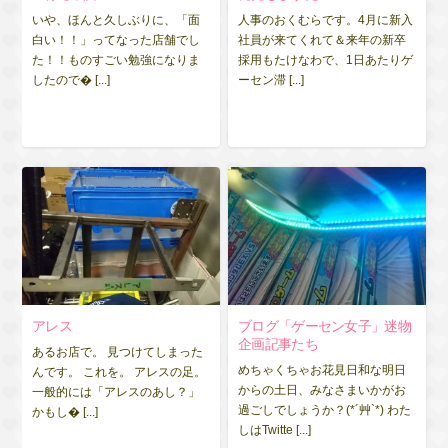
いや、ほんと久しぶりに、「面
人事のおくむらです。4月に新入
白い！！」ってなった店舗でし
社員が来てくれて＆来年の新卒
た！！ものすごい勉強になりま
採用もたけなわで、1日あたりゲ
したので� [...]
ーセン滞 [...]
アレス
ブログ「ゲーセン女子」迷物
企画記事たち
あるお店で。 見つけてしまった
めちゃくちゃお花見日和な明日
んです。 これを。 アレスの足。
からの土日、みなさまいかがお
一般的には「アレスのあし？」
過ごしでしょうか？(*´艸`*) わた
かもし� [...]
しはTwitte [...]