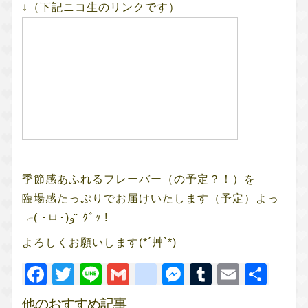
↓（下記ニコ生のリンクです）
季節感あふれるフレーバー（の予定？！）を
臨場感たっぷりでお届けいたします（予定）よっ
╭( ･ㅂ･)و ̑̑ ｸﾞｯ !
よろしくお願いします(*´艸`*)
Facebook
Twitter
Line
Gmail
google_bookm
Messenger
Tumblr
Email
共
有
他のおすすめ記事