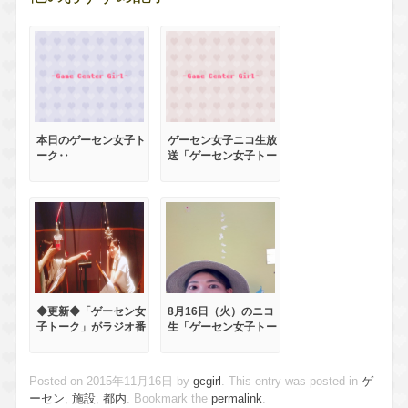
本日のゲーセン女子ト
ゲーセン女子ニコ生放
ーク‥
送「ゲーセン女子トー
ク」毎週火曜日21時
半スタート！
◆更新◆「ゲーセン女
8月16日（火）のニコ
子トーク」がラジオ番
生「ゲーセン女子トー
組になります！！(*
ク」は、夏休みです☆
´艸`*)
Posted on
2015年11月16日
by
gcgirl
. This entry was posted in
ゲ
ーセン
,
施設
,
都内
. Bookmark the
permalink
.