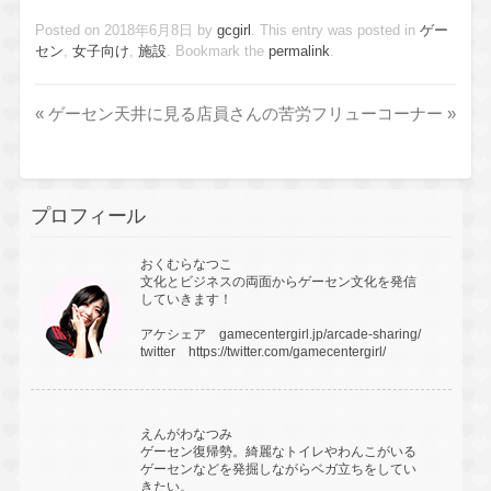
Posted on
2018年6月8日
by
gcgirl
. This entry was posted in
ゲー
セン
,
女子向け
,
施設
. Bookmark the
permalink
.
«
ゲーセン天井に見る店員さんの苦労
フリューコーナー
»
プロフィール
おくむらなつこ
文化とビジネスの両面からゲーセン文化を発信
していきます！
アケシェア
gamecentergirl.jp/arcade-sharing/
twitter
https://twitter.com/gamecentergirl/
えんがわなつみ
ゲーセン復帰勢。綺麗なトイレやわんこがいる
ゲーセンなどを発掘しながらベガ立ちをしてい
きたい。