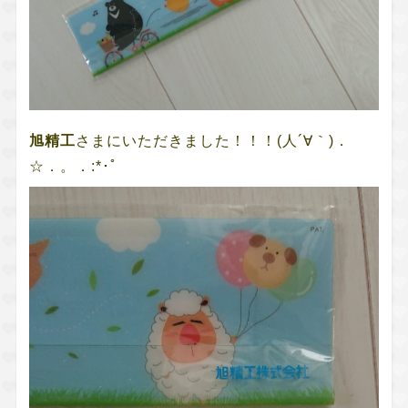
旭精工
さまにいただきました！！！(人´∀｀)．
☆．。．:*･ﾟ