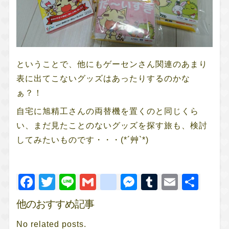
ということで、他にもゲーセンさん関連のあまり
表に出てこないグッズはあったりするのかな
ぁ？！
自宅に旭精工さんの両替機を置くのと同じくら
い、まだ見たことのないグッズを探す旅も、検討
してみたいものです・・・(*´艸`*)
Facebook
Twitter
Line
Gmail
google_bookm
Messenger
Tumblr
Email
共
有
他のおすすめ記事
No related posts.