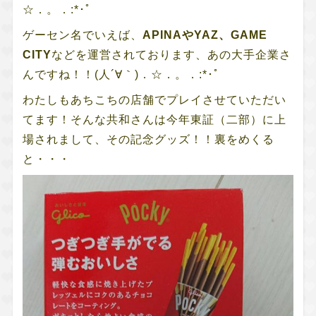
☆．。．:*･ﾟ
ゲーセン名でいえば、
APINAやYAZ、GAME
CITY
などを運営されております、あの大手企業さ
んですね！！(人´∀｀)．☆．。．:*･ﾟ
わたしもあちこちの店舗でプレイさせていただい
てます！そんな共和さんは今年東証（二部）に上
場されまして、その記念グッズ！！裏をめくる
と・・・