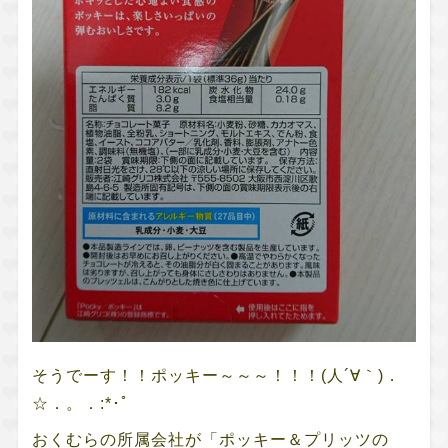
そうでーす！！ポッキー～～～！！！(人´∀｀)．
☆．。．:*･ﾟ
おくむらの所属会社が「ポッキー＆プリッツの