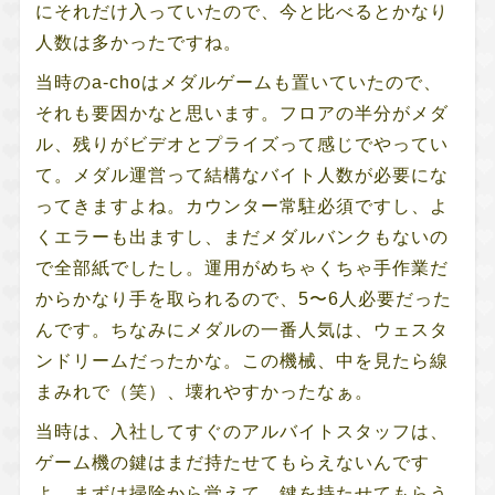
にそれだけ入っていたので、今と比べるとかなり
人数は多かったですね。
当時のa-choはメダルゲームも置いていたので、
それも要因かなと思います。フロアの半分がメダ
ル、残りがビデオとプライズって感じでやってい
て。メダル運営って結構なバイト人数が必要にな
ってきますよね。カウンター常駐必須ですし、よ
くエラーも出ますし、まだメダルバンクもないの
で全部紙でしたし。運用がめちゃくちゃ手作業だ
からかなり手を取られるので、5〜6人必要だった
んです。ちなみにメダルの一番人気は、ウェスタ
ンドリームだったかな。この機械、中を見たら線
まみれで（笑）、壊れやすかったなぁ。
当時は、入社してすぐのアルバイトスタッフは、
ゲーム機の鍵はまだ持たせてもらえないんです
よ。まずは掃除から覚えて、鍵を持たせてもらう