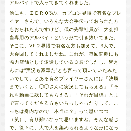
アルバイトで入ってきてくれました。
他にも、
ＺＥＲＯ3
の、カプコン界隈で有名なプレ
イヤーさんで、いろんな大会手伝っておられた方
もおられたんですけど、僕の先輩社員が、大会担
当専用のアルバイトという形で引き抜いてきた。
そこに、VF２界隈で有名な方も加えて、3人で、
大会回してくれましたね。これが、毎回闘劇にも
協力店舗として派遣している３名でしたし、皆さ
んには“実況も豪華だ”とも言って頂いていたみた
いでして。とある有名プレイヤーさんには「決勝
までいくと、◯◯さんに実況してもらえる」「そ
れを動画に残してもらえる」「それが目標」とま
で言ってくださる方もいらっしゃったりして。こ
っちは身内なので「本当に？」って思いつつ
（笑）、有り難いなって思いますね。そんな感じ
で、徐々に、人で人を集められるような形になっ