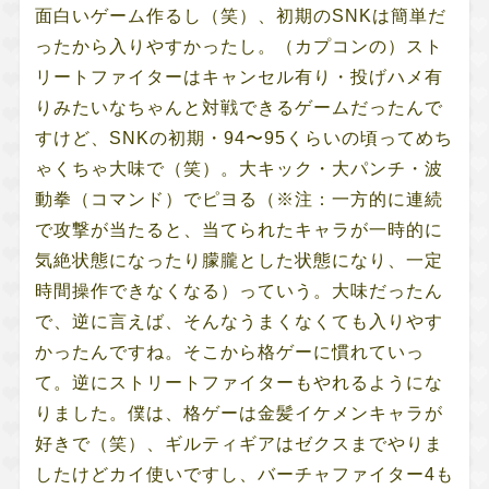
面白いゲーム作るし（笑）、初期のSNKは簡単だ
ったから入りやすかったし。（カプコンの）スト
リートファイターはキャンセル有り・投げハメ有
りみたいなちゃんと対戦できるゲームだったんで
すけど、SNKの初期・94〜95くらいの頃ってめち
ゃくちゃ大味で（笑）。大キック・大パンチ・波
動拳（コマンド）でピヨる（※注：一方的に連続
で攻撃が当たると、当てられたキャラが一時的に
気絶状態になったり朦朧とした状態になり、一定
時間操作できなくなる）っていう。大味だったん
で、逆に言えば、そんなうまくなくても入りやす
かったんですね。そこから格ゲーに慣れていっ
て。逆にストリートファイターもやれるようにな
りました。僕は、格ゲーは金髪イケメンキャラが
好きで（笑）、ギルティギアはゼクスまでやりま
したけどカイ使いですし、バーチャファイター4も