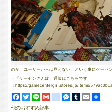
のが、ユーザーからは見えない、という事にゲーセンさ
・「ゲーセンさんぽ」通販はこちらです
→https://gamecentergirl.stores.jp/items/579ac0
Facebook
Twitter
Line
Gmail
google_bookm
Messenger
Tumblr
Email
共
有
他のおすすめ記事