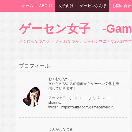
ホーム
ABOUT
女子向け
ゲーセンさんぽ
お問い合わ
ゲーセン女子 -Game Ce
おくむらなつこ と えんがわなつみ 、ゲーセンマニアな2人組で
プロフィール
おくむらなつこ
文化とビジネスの両面からゲーセン文化を発
信していきます！
アケシェア
gamecentergirl.jp/arcade-
sharing/
twitter
https://twitter.com/gamecentergirl/
えんがわなつみ