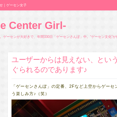
せ｜ゲーセン女子
nter Girl-
す。ゲーセンが大好きで、年間330日「ゲーセンさんぽ」中。“ゲーセン文化”
ユーザーからは見えない、とい
ぐられるのであります♪
「ゲーセンさんぽ」の定番、2Fなど上空からゲーセ
う楽しみ方♪（笑）