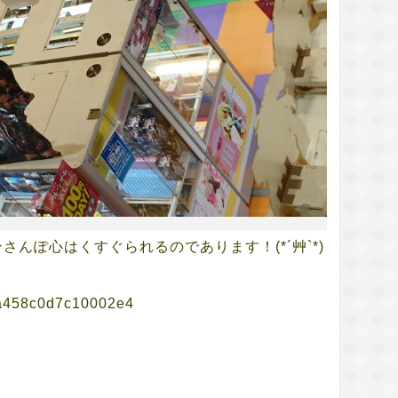
んぽ心はくすぐられるのであります！(*´艸`*)
b1a458c0d7c10002e4
arks