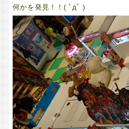
何かを発見！！( ﾟдﾟ )