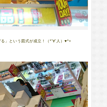
」という図式が成立！（*’∀’人）♥*+